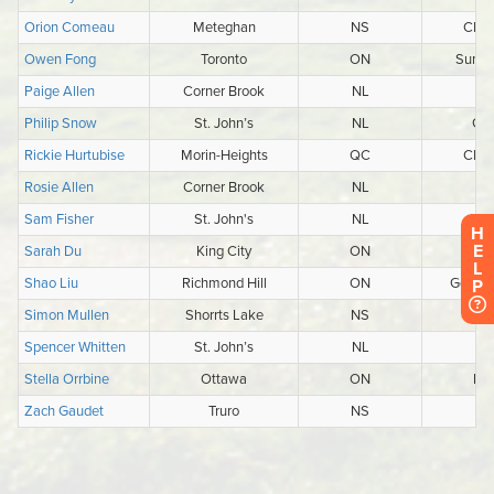
H
E
L
P