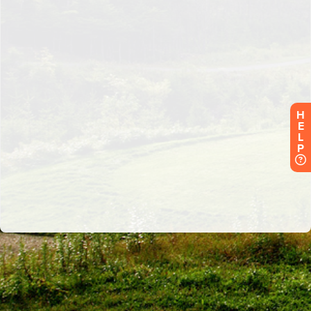
H
E
L
P