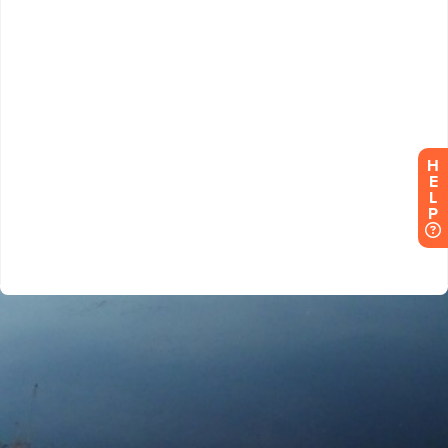
H
E
L
P