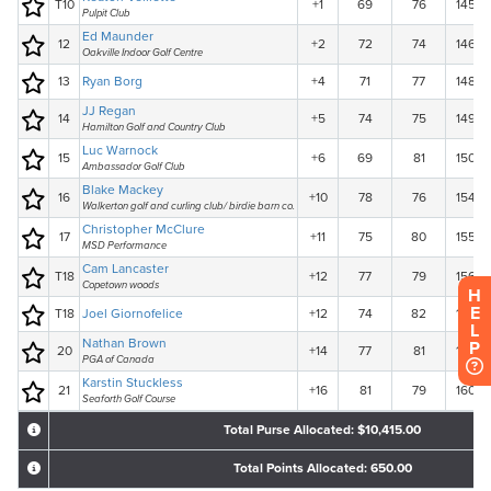
H
E
L
P