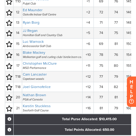
H
E
L
P