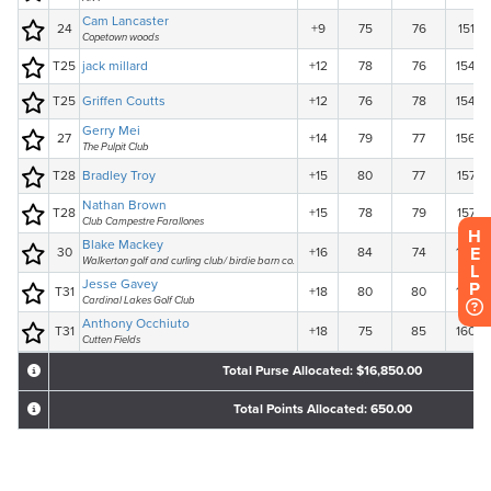
H
E
L
P