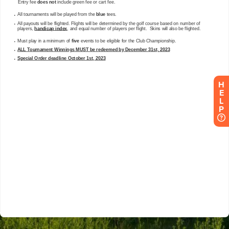
H
E
L
P