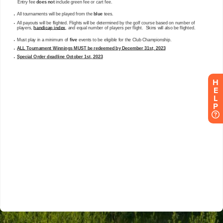
H
E
L
P