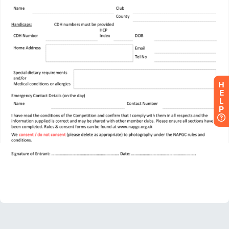
H
E
L
P