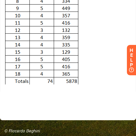
H
E
L
P