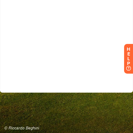
H
E
L
P