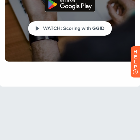
H
E
L
P