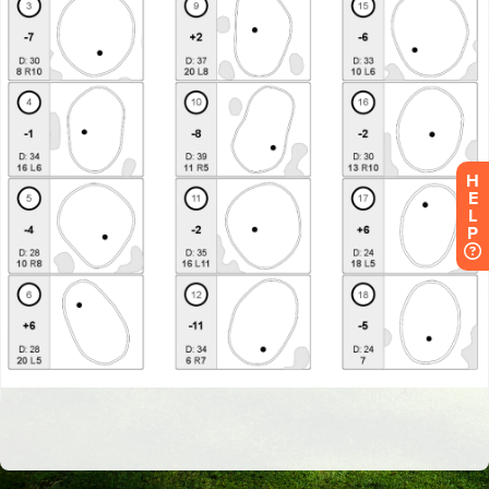
H
E
L
P