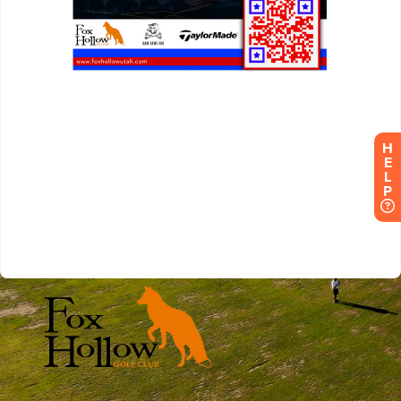
H
E
L
P