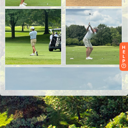
H
E
L
P