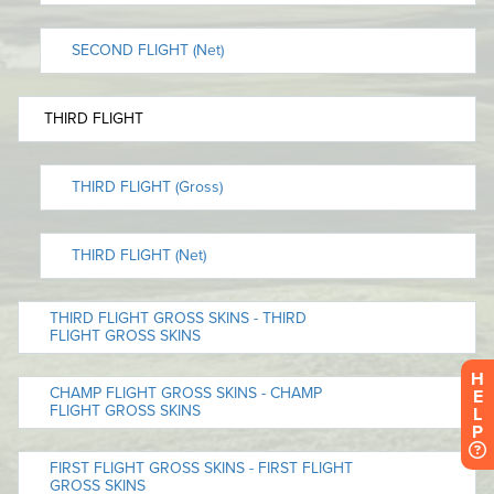
H
E
L
P