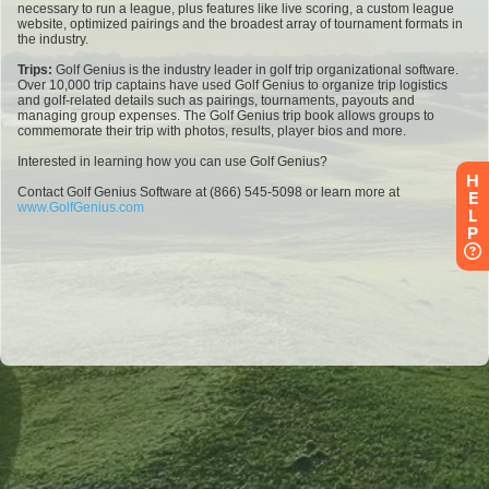
H
E
L
P