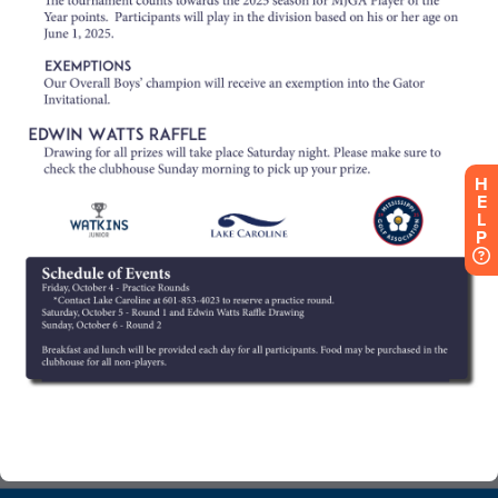
H
E
L
P