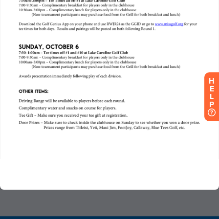
H
E
L
P