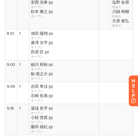
H
E
L
P