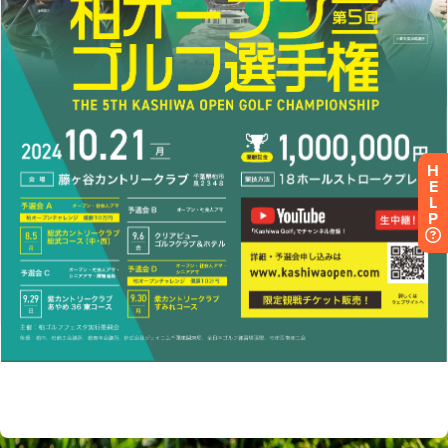
H
E
L
P