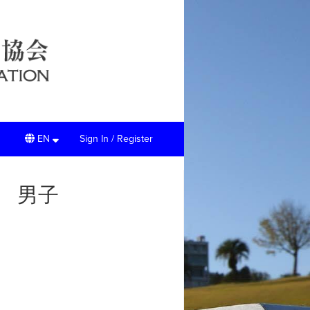
EN
Sign In / Register
会 男子