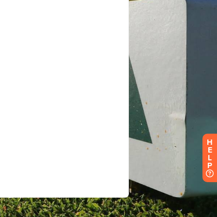
H
E
L
P