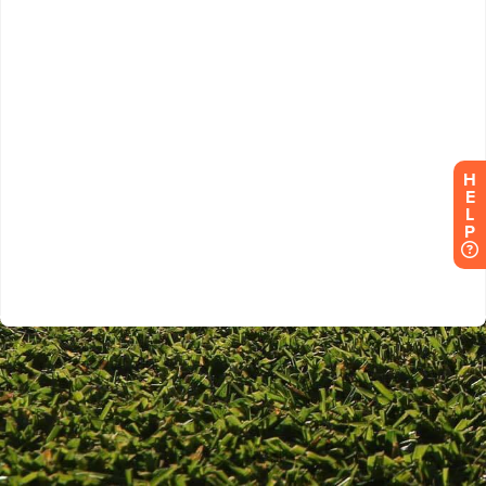
H
E
L
P