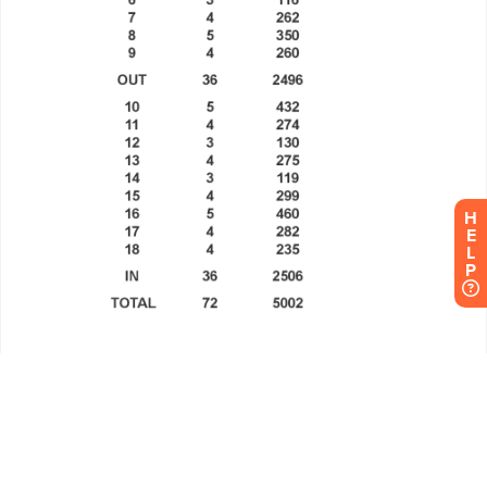
H
E
L
P