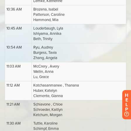
H
E
L
P