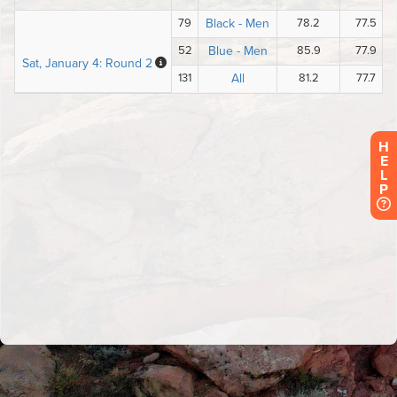
H
E
L
P