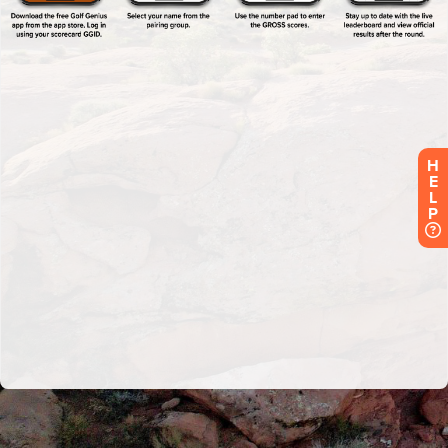
H
E
L
P