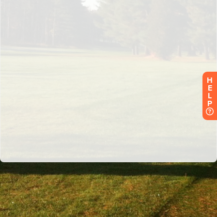
H
E
L
P