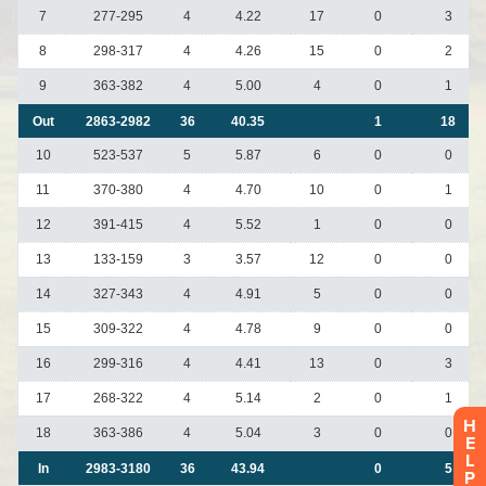
H
E
L
P