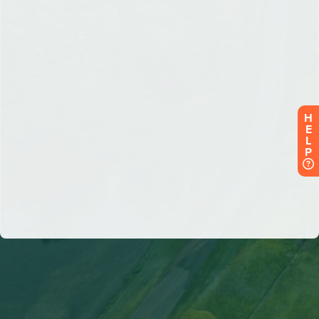
H
E
L
P