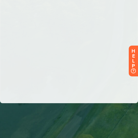
H
E
L
P