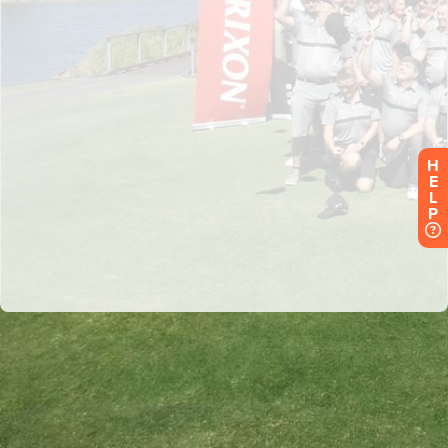
H
E
L
P