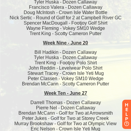
H
E
L
P