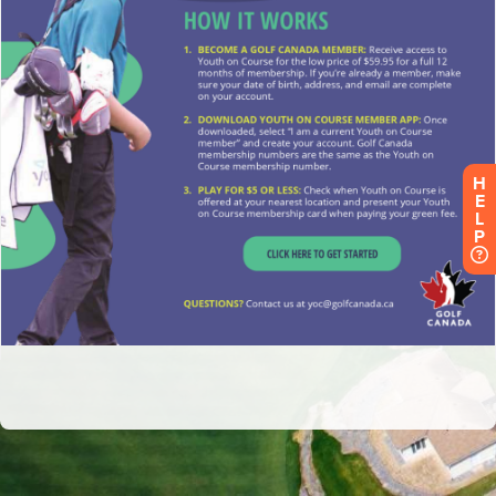
H
E
L
P