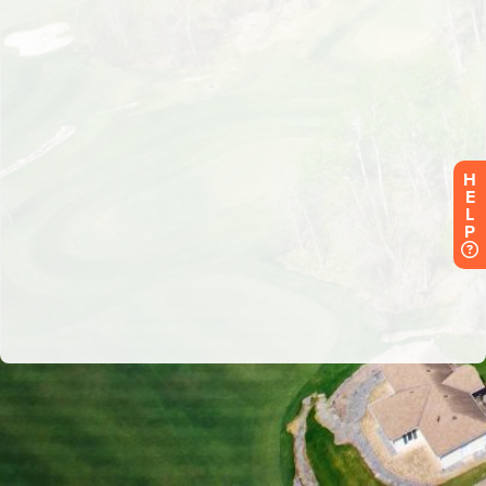
H
E
L
P