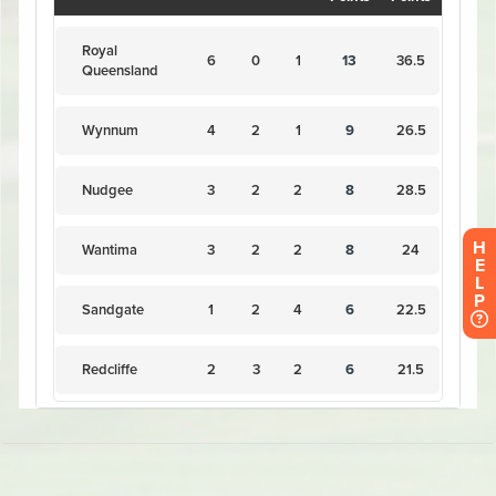
H
E
L
P