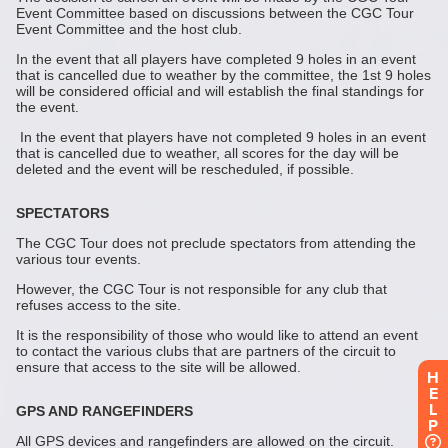
H
E
L
P