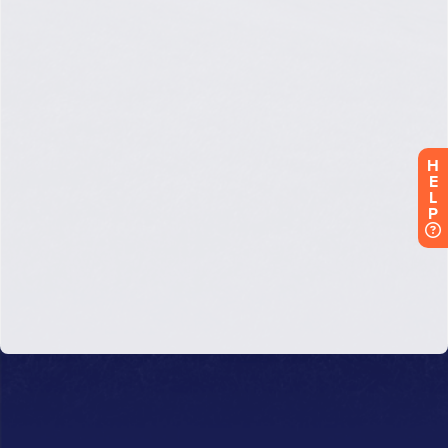
H
E
L
P