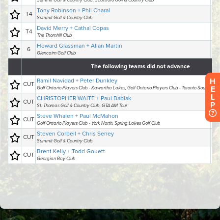
H
E
L
P