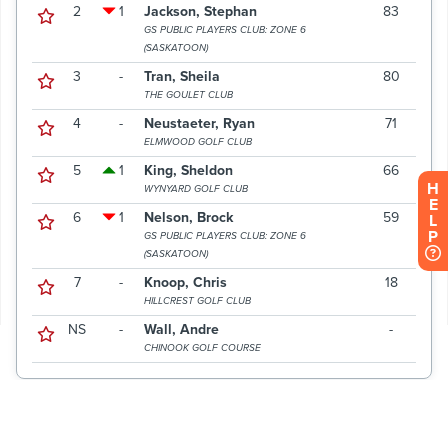
H
E
L
P