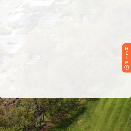
H
E
L
P