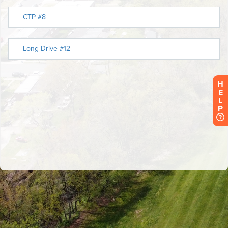
H
E
L
P