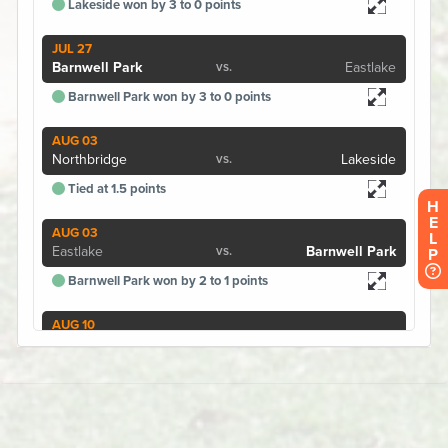
H
E
L
P