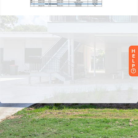
H
E
L
P