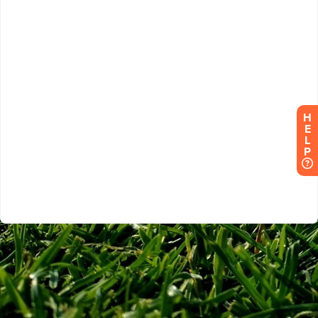
H
E
L
P