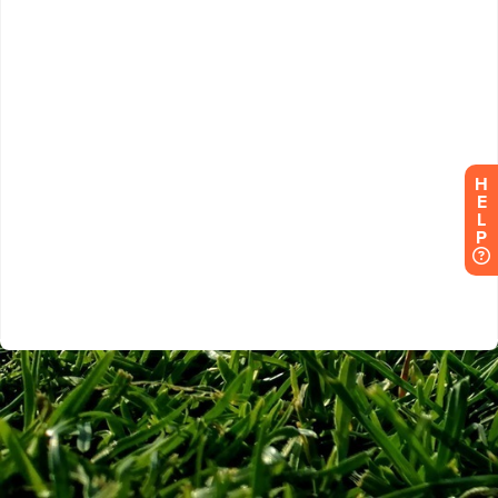
H
E
L
P