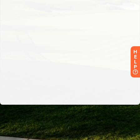
H
E
L
P