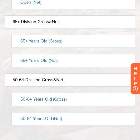
H
E
L
P