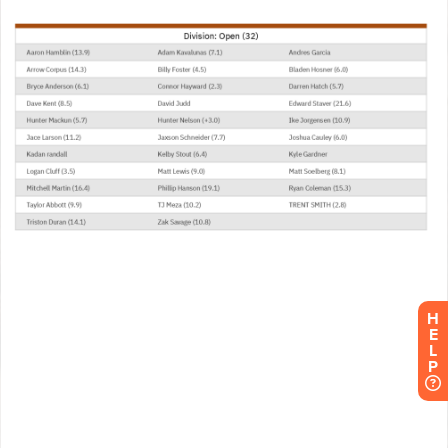
H
E
L
P