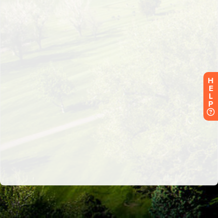
H
E
L
P